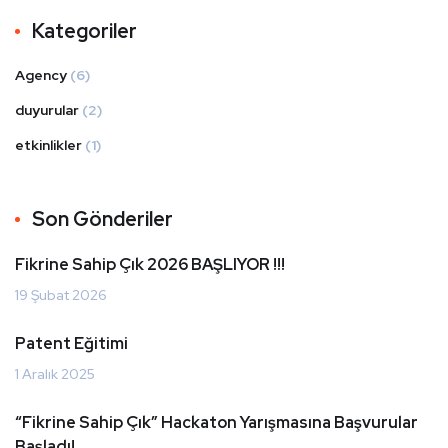
Kategoriler
Agency
(6)
duyurular
(2)
etkinlikler
(1)
Son Gönderiler
Fikrine Sahip Çık 2026 BAŞLIYOR !!!
19 Şubat 2026
Patent Eğitimi
1 Aralık 2025
“Fikrine Sahip Çık” Hackaton Yarışmasına Başvurular
Başladı!