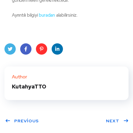
göndermeleri gerekmektedir.
Ayrıntılı bilgiyi
buradan
alabilirsiniz.
Twit
Face
Pint
Linke
ter
book
eres
dIn
Author
t
KutahyaTTO
PREVIOUS
NEXT