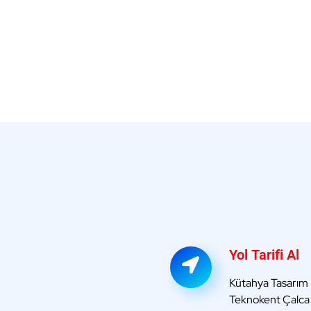
Yol Tarifi Al
Kütahya Tasarım
Teknokent Çalc