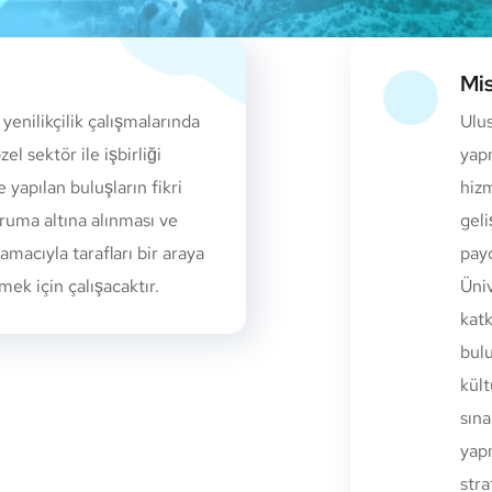
Mi
enilikçilik çalışmalarında
Ulus
l sektör ile işbirliği
yapm
e yapılan buluşların fikri
hizm
uma altına alınması ve
geli
macıyla tarafları bir araya
payd
mek için çalışacaktır.
Üniv
katk
bulu
kült
sına
yapm
stra