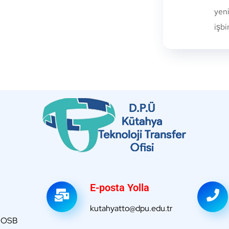
yeni
işbi
E-posta Yolla
kutahyatto@dpu.edu.tr
a OSB