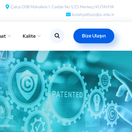
Çalca OSB Mahallesi 1. Cadde No:1/Z3 Merkez/KÜTAHYA
kutahyatto@dpu.edu.tr
Bize Ulaşın
uat
Kalite