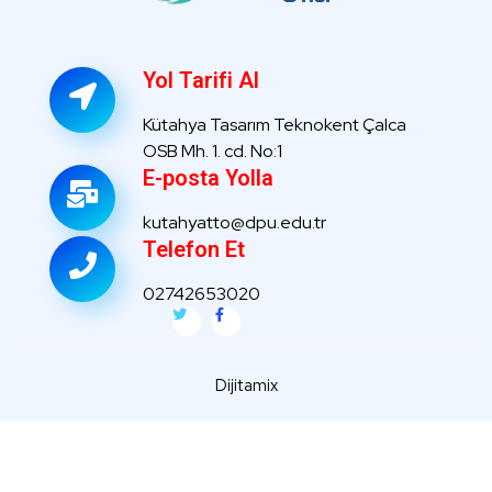
Yol Tarifi Al
Kütahya Tasarım Teknokent Çalca
OSB Mh. 1. cd. No:1
E-posta Yolla
kutahyatto@dpu.edu.tr
Telefon Et
02742653020
Dijitamix