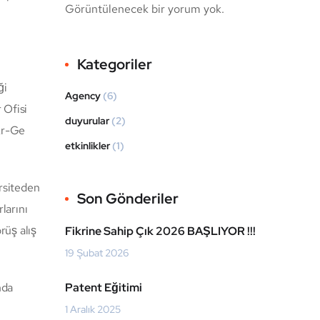
Görüntülenecek bir yorum yok.
Kategoriler
ği
Agency
(6)
 Ofisi
duyurular
(2)
Ar-Ge
etkinlikler
(1)
ersiteden
Son Gönderiler
larını
rüş alış
Fikrine Sahip Çık 2026 BAŞLIYOR !!!
19 Şubat 2026
nda
Patent Eğitimi
1 Aralık 2025