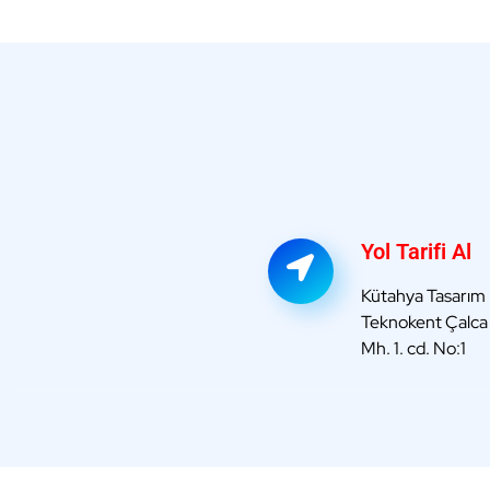
Yol Tarifi Al
Kütahya Tasarım
Teknokent Çalc
Mh. 1. cd. No:1