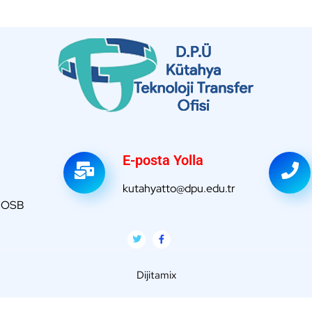
E-posta Yolla
kutahyatto@dpu.edu.tr
a OSB
Dijitamix