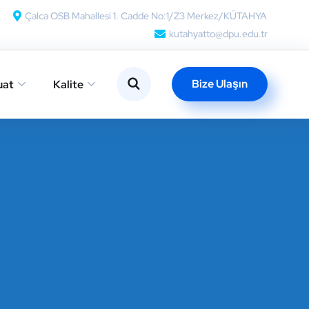
Çalca OSB Mahallesi 1. Cadde No:1/Z3 Merkez/KÜTAHYA
kutahyatto@dpu.edu.tr
Bize Ulaşın
uat
Kalite