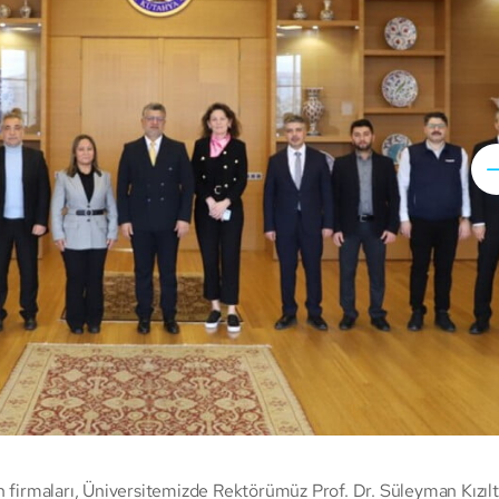
n firmaları, Üniversitemizde Rektörümüz Prof. Dr. Süleyman Kızıl