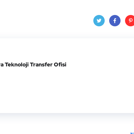
Twitt
Face
Pin
er
book
res
a Teknoloji Transfer Ofisi
N