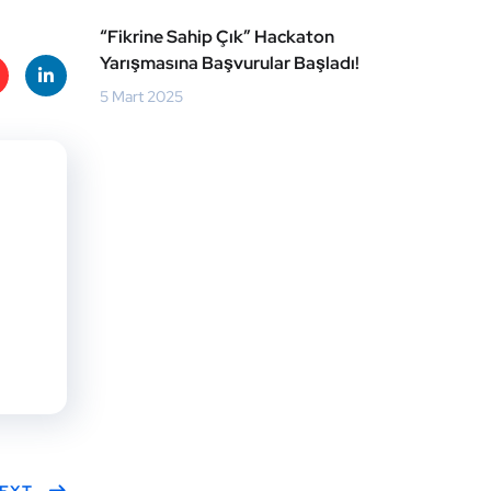
“Fikrine Sahip Çık” Hackaton
Yarışmasına Başvurular Başladı!
5 Mart 2025
te
Linke
t
dIn
EXT