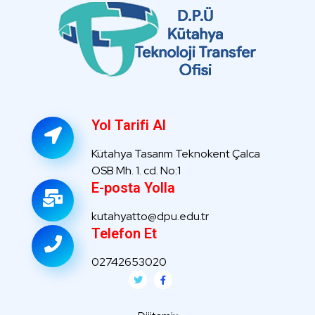
Yol Tarifi Al
Kütahya Tasarım Teknokent Çalca
OSB Mh. 1. cd. No:1
E-posta Yolla
kutahyatto@dpu.edu.tr
Telefon Et
02742653020