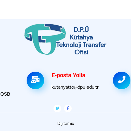
E-posta Yolla
kutahyatto@dpu.edu.tr
a OSB
Dijitamix