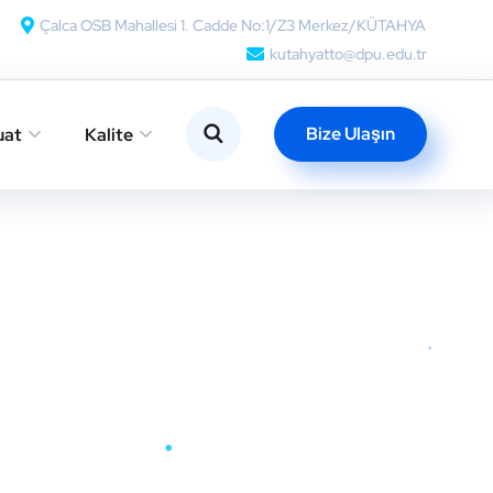
Çalca OSB Mahallesi 1. Cadde No:1/Z3 Merkez/KÜTAHYA
kutahyatto@dpu.edu.tr
Bize Ulaşın
uat
Kalite