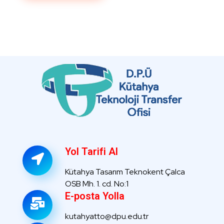
Yol Tarifi Al
Kütahya Tasarım Teknokent Çalca
OSB Mh. 1. cd. No:1
E-posta Yolla
kutahyatto@dpu.edu.tr