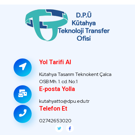
Yol Tarifi Al
Kütahya Tasarım Teknokent Çalca
OSB Mh. 1. cd. No:1
E-posta Yolla
kutahyatto@dpu.edu.tr
Telefon Et
02742653020