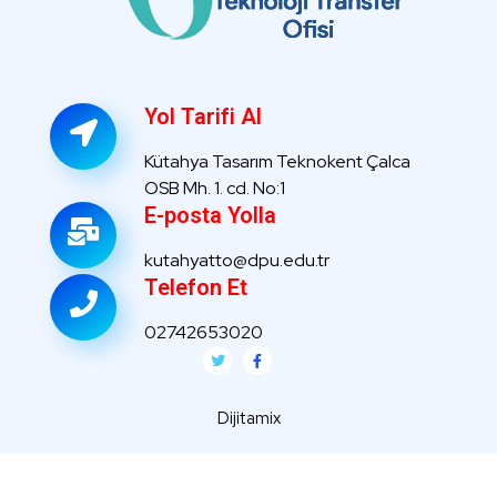
Yol Tarifi Al
Kütahya Tasarım Teknokent Çalca
OSB Mh. 1. cd. No:1
E-posta Yolla
kutahyatto@dpu.edu.tr
Telefon Et
02742653020
Dijitamix